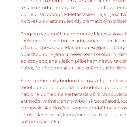
příbězích, rozhodnutích a vztazích, které ovlivnil
a stáli u zrodu mnohých jeho děl. Tento večer 
pohled „za oponu“, k Metastasiovi nejen jako tvůrc
k člověku s vlastním, leckdy dramatickým příb
Program se zaměří na momenty Metastasiova živ
měly pro jeho tvorbu zásadní výnam. Patří k nim
vztah se zpěvačkou Mariannou Bulgarelli, který 
důležitou roli v jeho uměleckém i osobním růst
epizody spojené s jejich příběhem nesou tak d
náboj, že připomínají situace známé z jeho libre
Árie na jeho texty budou doprovázet jednotlivé
tohoto příběhu a přiblíží je v hudební podobě. 
nabídne pohled na Metastasia v širších souvisl
a umožní vnímat jeho tvorbu i skrze události, kt
formovali jako člověka. Koncert proběhne v pro
zámku Jaroslavice, který pochází z 16. století a j
kulturní památka.