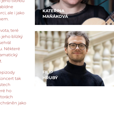
i jeho tvorbu
nabídne
KATEŘINA
i, ale i jako
MAŇÁKOVÁ
ěhem.
ota, teré
 jeho blízký
sehrál
u. Některé
ramatický
t.
FILIP
 epizody
HRUBÝ
Koncert tak
ostech
eré ho
storách
e chráněn jako