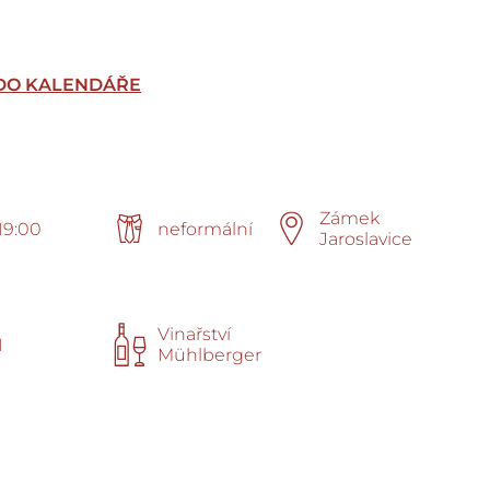
 DO KALENDÁŘE
Zámek
19:00
neformální
Jaroslavice
Vinařství
1
Mühlberger