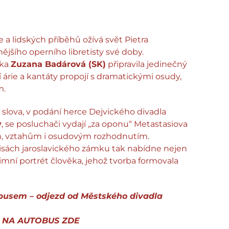
a lidských příběhů ožívá svět Pietra
jšího operního libretisty své doby.
žka
Zuzana Badárová (SK)
připravila jedinečný
 árie a kantáty propojí s dramatickými osudy,
m.
slova, v podání herce Dejvického divadla
y
, se posluchači vydají „za oponu“ Metastasiova
cím, vztahům i osudovým rozhodnutím.
isách jaroslavického zámku tak nabídne nejen
timní portrét člověka, jehož tvorba formovala
busem – odjezd od Městského divadla
Y NA AUTOBUS
ZDE