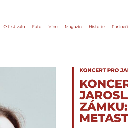
O festivalu
Foto
Víno
Magazín
Historie
Partneř
KONCERT PRO JA
KONCE
JAROSL
ZÁMKU:
METAST