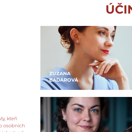
ÚČI
ZUZANA
BADÁROVÁ
ty, kteří
í o osobních