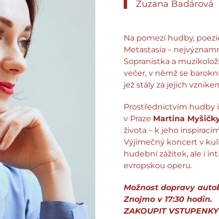
Zuzana Badárová
Na pomezí hudby, poezie 
Metastasia – nejvýznamně
Sopranistka a muzikolo
večer, v němž se barokní
jež stály za jejich vznike
Prostřednictvím hudby i 
v Praze
Martina Myšičk
života – k jeho inspira
Výjimečný koncert v kul
hudební zážitek, ale i in
evropskou operu.
Možnost dopravy auto
Znojmo v 17:30 hodin.
ZAKOUPIT VSTUPENK