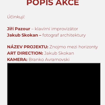
POPIS AKCE
Účinkují:
Jiří Pazour
– klavírní improvizátor
Jakub Skokan –
fotograf architektury
NÁZEV PROJEKTU:
Znojmo mezi horizonty
ART DIRECTION:
Jakub Skokan
KAMERA:
Branko Avramovski