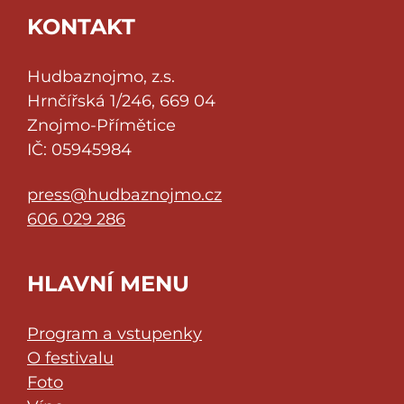
KONTAKT
Hudbaznojmo, z.s.
Hrnčířská 1/246, 669 04
Znojmo-Přímětice
IČ: 05945984
press@hudbaznojmo.cz
606 029 286
HLAVNÍ MENU
Program a vstupenky
O festivalu
Foto