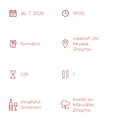
26. 7. 2026
19:00
nádvoří JM
formální
Muzea,
Znojmo
1,5h
1
kostel sv.
Vinařství
Mikuláše,
Simenon
Znojmo