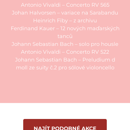
Antonio Vivaldi – Concerto RV 565
Johan Halvorsen – variace na Sarabandu
Heinrich Fiby
– z archivu
Ferdinand Kauer
– 12 nových maďarských
tanců
Johann Sebastian Bach – solo pro housle
Antonio Vivaldi – Concerto RV 522
Johann Sebastian Bach – Preludium d
moll ze suity č.2 pro sólové violoncello
NAJÍT PODOBNÉ AKCE