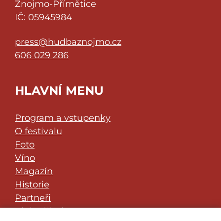
Znojmo-Přímětice
IČ: 05945984
press@hudbaznojmo.cz
606 029 286
HLAVNÍ MENU
Program a vstupenky
O festivalu
Foto
Víno
Magazín
Historie
Partneři
Klub přátel