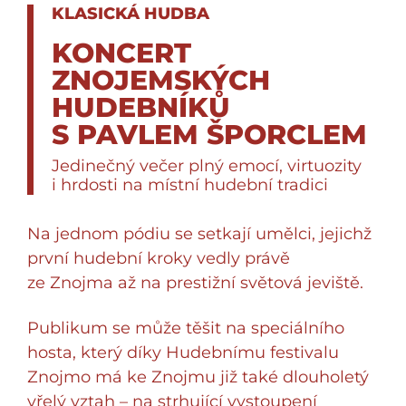
KLASICKÁ HUDBA
KONCERT
ZNOJEMSKÝCH
HUDEBNÍKŮ
S PAVLEM ŠPORCLEM
Jedinečný večer plný emocí, virtuozity
i hrdosti na místní hudební tradici
Na jednom pódiu se setkají umělci, jejichž
první hudební kroky vedly právě
ze Znojma až na prestižní světová jeviště.
Publikum se může těšit na speciálního
hosta, který díky Hudebnímu festivalu
Znojmo má ke Znojmu již také dlouholetý
vřelý vztah – na strhující vystoupení