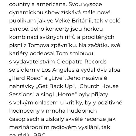
country a americana. Svou vysoce
dynamickou show získává stále nové
publikum jak ve Velké Británii, tak v celé
Evropě. Jeho koncerty jsou horkou
kombinací svižných riffů a procítěných
písní z Tomova zpěvníku. Na začátku své
kariéry podepsal Tom smlouvu
s vydavatelstvím Cleopatra Records
se sídlem v Los Angeles a vydal dvě alba
„Hard Road“ a „Live“. Jeho nezávislé
nahrávky „Get Back Up“, „Church House
Sessions“ a singl „Home“ byly přijaty
s velkým ohlasem u kritiky, byly pozitivně
hodnoceny v mnoha hudebních
časopisech a získaly skvělé recenze jak
mezinárodním radiovém vysílání, tak
na rádiu BBC.