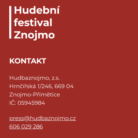
KONTAKT
Hudbaznojmo, z.s.
Hrnčířská 1/246, 669 04
Znojmo-Přímětice
IČ: 05945984
press@hudbaznojmo.cz
606 029 286