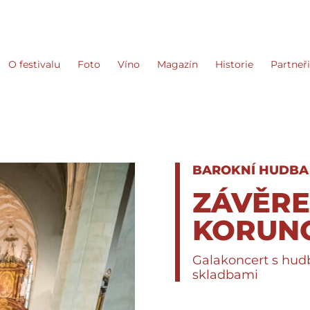
O festivalu
Foto
Víno
Magazín
Historie
Partneř
BAROKNÍ HUDBA
ZÁVĚR
KORUN
Galakoncert s hud
skladbami