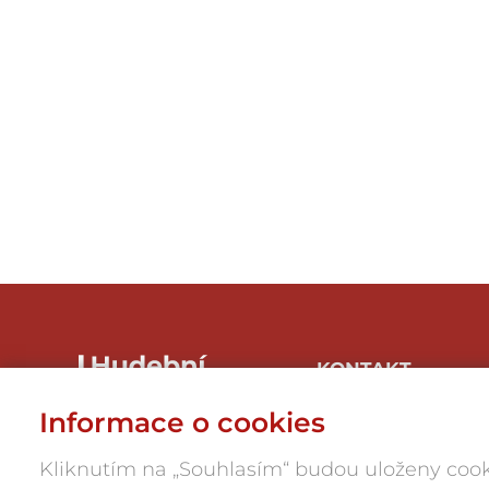
KONTAKT
Hudbaznojmo, z.s.
Informace o cookies
Hrnčířská 1/246, 669 04
Znojmo-Přímětice
Kliknutím na „Souhlasím“ budou uloženy cook
IČ: 05945984