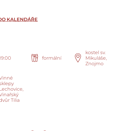
 DO KALENDÁŘE
kostel sv.
19:00
formální
Mikuláše,
Znojmo
Vinné
sklepy
Lechovice,
Vinařský
dvůr Tilia