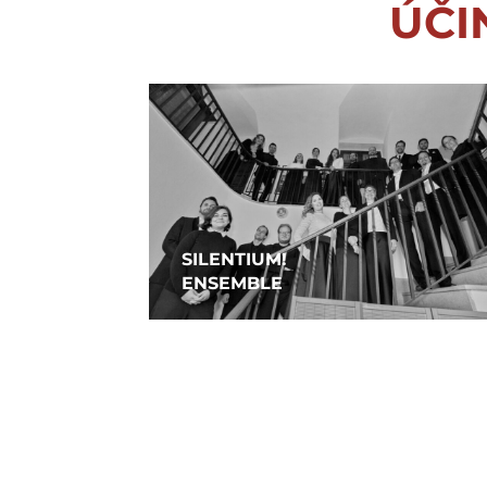
ÚČI
SILENTIUM!
ENSEMBLE