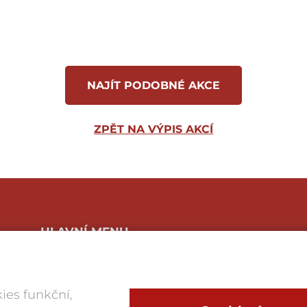
NAJÍT PODOBNÉ AKCE
ZPĚT NA VÝPIS AKCÍ
HLAVNÍ MENU
Program a vstupenky
O festivalu
Foto
ies funkční,
Víno