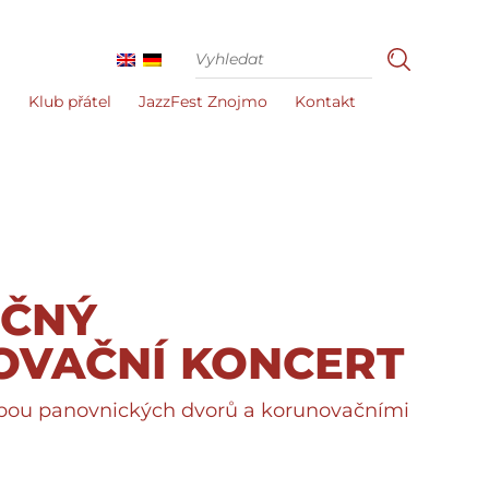
i
Klub přátel
JazzFest Znojmo
Kontakt
EČNÝ
OVAČNÍ KONCERT
bou panovnických dvorů a korunovačními