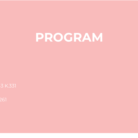
PROGRAM
43 K.331
261