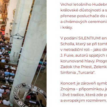
Vrchol letošního Hudeb
královské důstojnosti a 
přenese posluchače do 
a chrámových ceremonií,
i krásy.
V podání SILENTIUM! e
Scholla, který se při t
v netradiční roli – jako di
J. Fuxe, autorů spjatých
korunované hlavy. Progr
Zadok the Priest, Zelen
Sinfonia „Turcaria“.
Koncert je zároveň symb
Znojma – připomínkou jeh
i živé tradice, která zd
a evropským rozměrem.