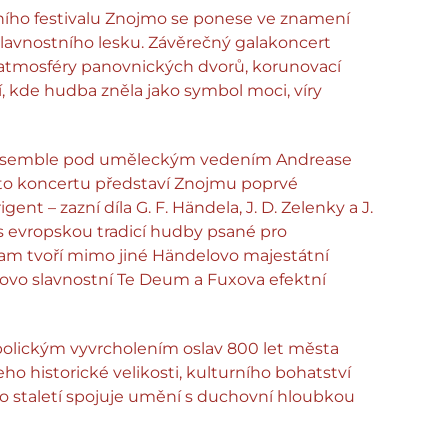
ního festivalu Znojmo se ponese ve znamení
slavnostního lesku. Závěrečný galakoncert
atmosféry panovnických dvorů, korunovací
 kde hudba zněla jako symbol moci, víry
nsemble pod uměleckým vedením Andrease
omto koncertu představí Znojmu poprvé
rigent – zazní díla G. F. Händela, J. D. Zelenky a J.
 s evropskou tradicí hudby psané pro
am tvoří mimo jiné Händelovo majestátní
kovo slavnostní Te Deum a Fuxova efektní
olickým vyvrcholením oslav 800 let města
o historické velikosti, kulturního bohatství
e po staletí spojuje umění s duchovní hloubkou