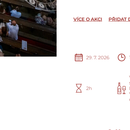
VÍCE O AKCI
PŘIDAT
29. 7. 2026
2h