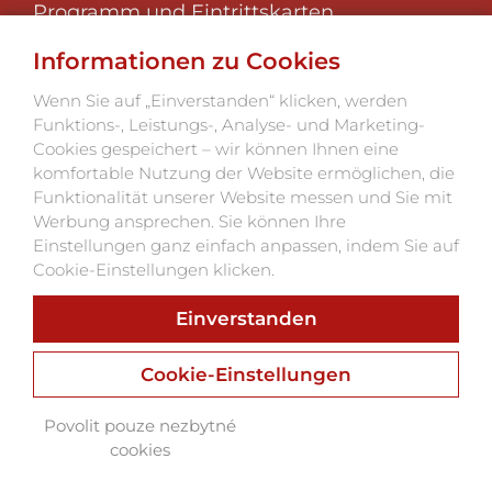
Programm und Eintrittskarten
Über das Festival
Informationen zu Cookies
Foto 2025
Klub der Festivalfreunde
Wenn Sie auf „Einverstanden“ klicken, werden
Funktions-, Leistungs-, Analyse- und Marketing-
Kontakte
Cookies gespeichert – wir können Ihnen eine
komfortable Nutzung der Website ermöglichen, die
Funktionalität unserer Website messen und Sie mit
Werbung ansprechen. Sie können Ihre
Einstellungen ganz einfach anpassen, indem Sie auf
Cookie-Einstellungen klicken.
Einverstanden
Webu vdechnul život
Webdesign, Online Marketing, Branding
Cookie-Einstellungen
Povolit pouze nezbytné
cookies