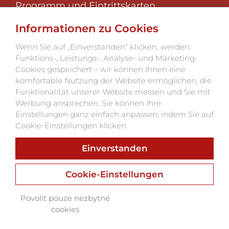
Programm und Eintrittskarten
Über das Festival
Informationen zu Cookies
Foto 2025
Klub der Festivalfreunde
Wenn Sie auf „Einverstanden“ klicken, werden
Funktions-, Leistungs-, Analyse- und Marketing-
Kontakte
Cookies gespeichert – wir können Ihnen eine
komfortable Nutzung der Website ermöglichen, die
Funktionalität unserer Website messen und Sie mit
Werbung ansprechen. Sie können Ihre
Einstellungen ganz einfach anpassen, indem Sie auf
Cookie-Einstellungen klicken.
Einverstanden
Webu vdechnul život
Webdesign, Online Marketing, Branding
Cookie-Einstellungen
Povolit pouze nezbytné
cookies