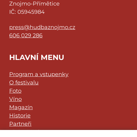
Znojmo-Přímětice
IČ: 05945984
press@hudbaznojmo.cz
606 029 286
HLAVNÍ MENU
Program a vstupenky
O festivalu
Foto
Víno
Magazín
Historie
Partneři
Klub přátel