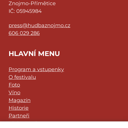
Znojmo-Přímětice
IČ: 05945984
press@hudbaznojmo.cz
606 029 286
HLAVNÍ MENU
Program a vstupenky
O festivalu
Foto
Víno
Magazín
Historie
Partneři
Klub přátel