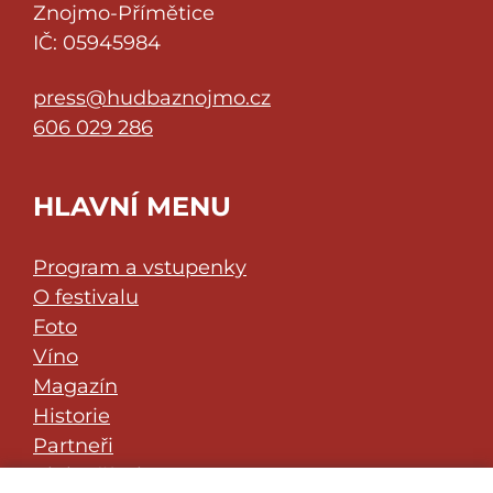
Znojmo-Přímětice
IČ: 05945984
press@hudbaznojmo.cz
606 029 286
HLAVNÍ MENU
Program a vstupenky
O festivalu
Foto
Víno
Magazín
Historie
Partneři
Klub přátel