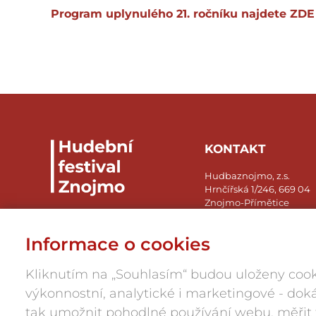
Program uplynulého 21. ročníku najdete
ZDE
KONTAKT
Hudbaznojmo, z.s.
Hrnčířská 1/246, 669 04
Znojmo-Přímětice
IČ: 05945984
Informace o cookies
press@hudbaznojmo.cz
606 029 286
Kliknutím na „Souhlasím“ budou uloženy cook
výkonnostní, analytické i marketingové - d
tak umožnit pohodlné používání webu, měřit