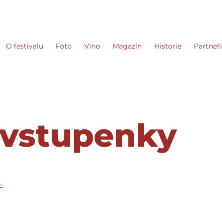
O festivalu
Foto
Víno
Magazín
Historie
Partneř
 vstupenky
E