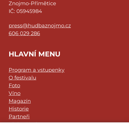
Znojmo-Přímětice
IČ: 05945984
press@hudbaznojmo.cz
606 029 286
HLAVNÍ MENU
Program a vstupenky
O festivalu
Foto
Víno
Magazín
Historie
Partneři
Klub přátel