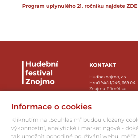
Program uplynulého 21. ročníku najdete
ZDE
KONTAKT
Hudbaznojmo, z.s.
Hrnčířská 1/246, 669 04
Znojmo-Přímětice
IČ: 05945984
Informace o cookies
press@hudbaznojmo.cz
606 029 286
Kliknutím na „Souhlasím“ budou uloženy cook
výkonnostní, analytické i marketingové - d
tak umožnit pohodlné používání webu, měřit