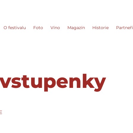
O festivalu
Foto
Víno
Magazín
Historie
Partneř
 vstupenky
E