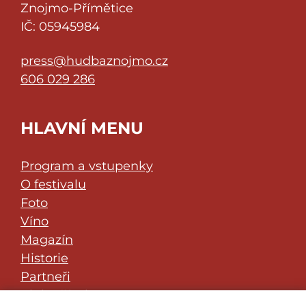
Znojmo-Přímětice
IČ: 05945984
press@hudbaznojmo.cz
606 029 286
HLAVNÍ MENU
Program a vstupenky
O festivalu
Foto
Víno
Magazín
Historie
Partneři
Klub přátel