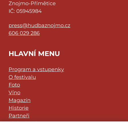
Znojmo-Přímětice
IČ: 05945984
press@hudbaznojmo.cz
606 029 286
HLAVNÍ MENU
Program a vstupenky
O festivalu
Foto
Víno
Magazín
Historie
Partneři
Klub přátel