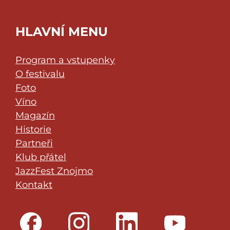
HLAVNÍ MENU
Program a vstupenky
O festivalu
Foto
Víno
Magazín
Historie
Partneři
Klub přátel
JazzFest Znojmo
Kontakt