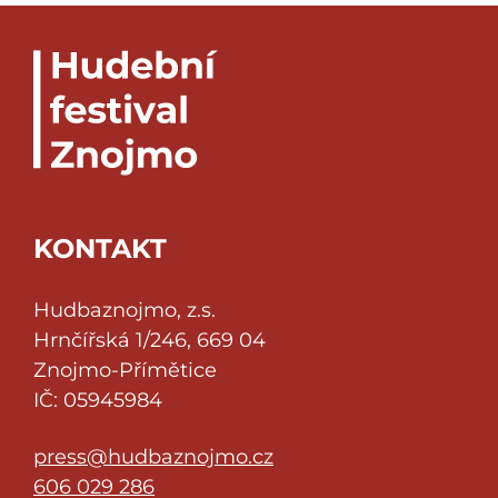
KONTAKT
Hudbaznojmo, z.s.
Hrnčířská 1/246, 669 04
Znojmo-Přímětice
IČ: 05945984
press@hudbaznojmo.cz
606 029 286