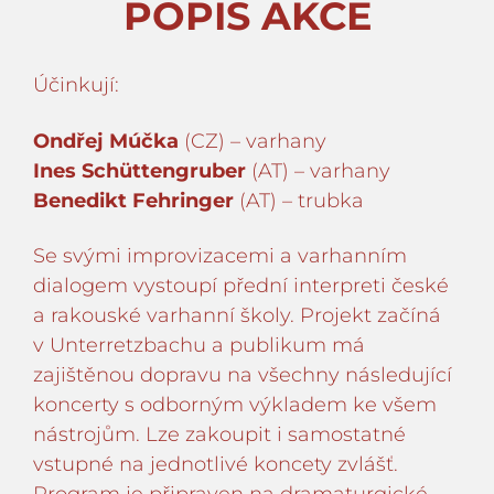
POPIS AKCE
Účinkují:
Ondřej Múčka
(CZ) – varhany
Ines Schüttengruber
(AT) – varhany
Benedikt Fehringer
(AT) – trubka
Se svými improvizacemi a varhanním
dialogem vystoupí přední interpreti české
a rakouské varhanní školy. Projekt začíná
v Unterretzbachu a publikum má
zajištěnou dopravu na všechny následující
koncerty s odborným výkladem ke všem
nástrojům. Lze zakoupit i samostatné
vstupné na jednotlivé koncety zvlášť.
Program je připraven na dramaturgické