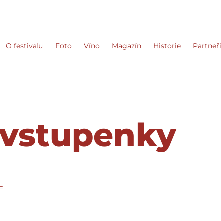
O festivalu
Foto
Víno
Magazín
Historie
Partneř
 vstupenky
E