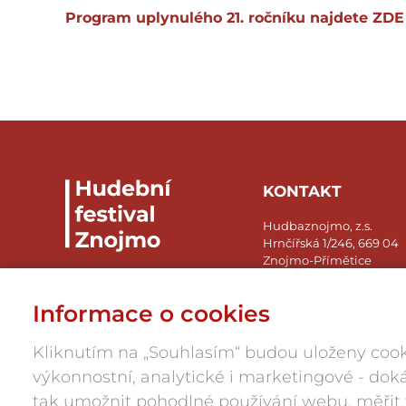
Program uplynulého 21. ročníku najdete
ZDE
KONTAKT
Hudbaznojmo, z.s.
Hrnčířská 1/246, 669 04
Znojmo-Přímětice
IČ: 05945984
Informace o cookies
press@hudbaznojmo.cz
606 029 286
Kliknutím na „Souhlasím“ budou uloženy cook
výkonnostní, analytické i marketingové - d
tak umožnit pohodlné používání webu, měřit