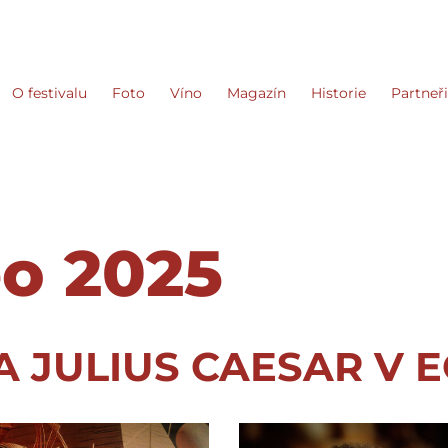
O festivalu
Foto
Víno
Magazín
Historie
Partneř
eo 2025
 JULIUS CAESAR V 