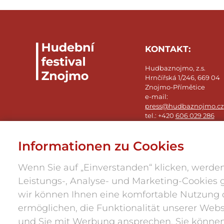
KONTAKT:
Hudbaznojmo, z.s.
Hrnčířská 1/246, 669 04
Znojmo-Přímětice
e-mail:
press@hudbaznojmo.cz
tel.: +420
606 029 286
Informationen zu Cookies
Wenn Sie auf „Einverstanden“ klicken, werden
Leistungs-, Analyse- und Marketing-Cookies 
wir können Ihnen eine komfortable Nutzung 
ermöglichen, die Funktionalität unserer Web
und Sie mit Werbung ansprechen. Sie können