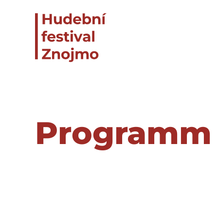
Programm u
er