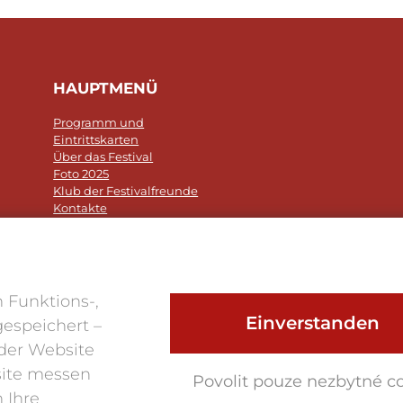
HAUPTMENÜ
Programm und
Eintrittskarten
Über das Festival
Foto 2025
Klub der Festivalfreunde
Kontakte
 Funktions-,
Einverstanden
gespeichert –
der Website
site messen
Povolit pouze nezbytné c
 Ihre