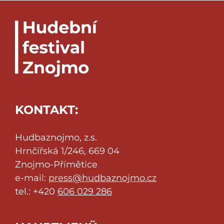
KONTAKT:
Hudbaznojmo, z.s.
Hrnčířská 1/246, 669 04
Znojmo-Přímětice
e-mail:
press@hudbaznojmo.cz
tel.: +420
606 029 286