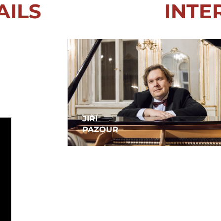
ILS
INTE
JIŘÍ
PAZOUR