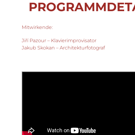
PROGRAMMDETA
Mitwirkende:
Jiří Pazour – Klavierimprovisator
Jakub Skokan – Architekturfotograf