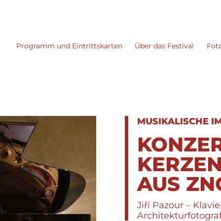
Programm und Eintrittskarten
Über das Festival
Fot
MUSIKALISCHE I
KONZER
KERZEN
AUS Z
Jiří Pazour – Klav
Architekturfotogra