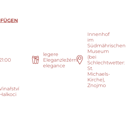
UFÜGEN
Innenhof
im
Südmährischen
Museum
legere
(bei
21:00
Eleganzležérní
Schlechtwetter:
elegance
St.
Michaels-
Kirche),
Znojmo
Vinařství
Halkoci