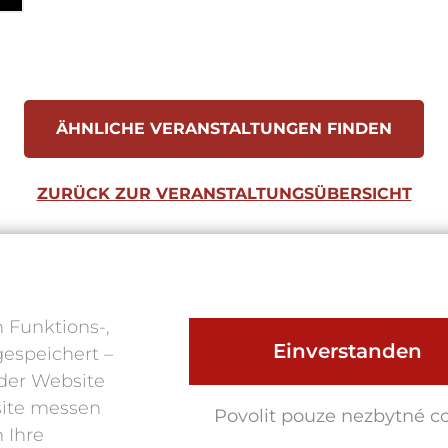
ÄHNLICHE VERANSTALTUNGEN FINDEN
ZURÜCK ZUR VERANSTALTUNGSÜBERSICHT
 Funktions-,
HAUPTMENÜ
Einverstanden
gespeichert –
der Website
Programm und
Eintrittskarten
site messen
Povolit pouze nezbytné c
Über das Festival
 Ihre
Foto 2025