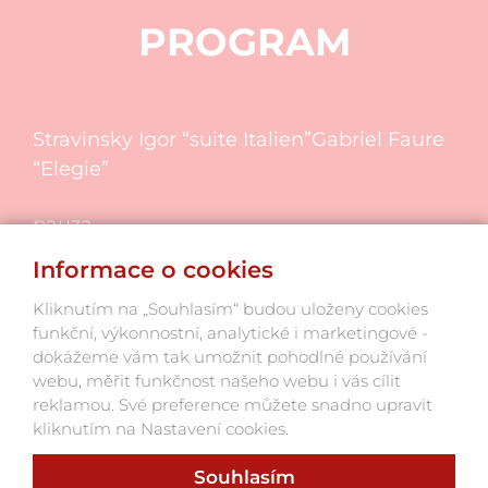
PROGRAM
Stravinsky Igor “suite Italien”Gabriel Faure
“Elegie”
pauza
Informace o cookies
Rachmaninoff Cello sonata op 19
Kliknutím na „Souhlasím“ budou uloženy cookies
funkční, výkonnostní, analytické i marketingové -
dokážeme vám tak umožnit pohodlné používání
webu, měřit funkčnost našeho webu i vás cílit
reklamou. Své preference můžete snadno upravit
kliknutím na Nastavení cookies.
Souhlasím