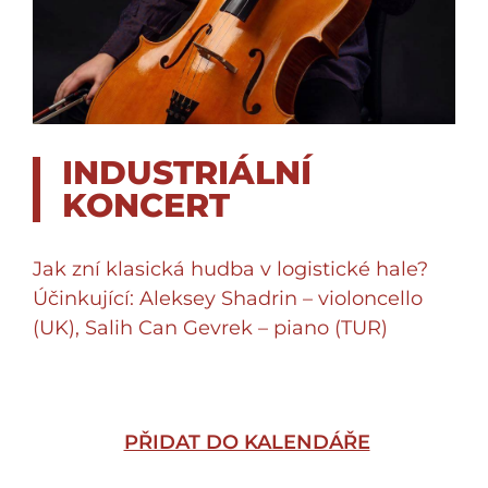
INDUSTRIÁLNÍ
KONCERT
Jak zní klasická hudba v logistické hale?
Účinkující: Aleksey Shadrin – violoncello
(UK), Salih Can Gevrek – piano (TUR)
PŘIDAT DO KALENDÁŘE