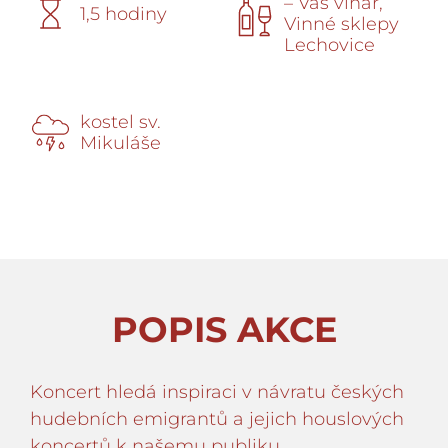
– Váš vinař,
1,5 hodiny
Vinné sklepy
Lechovice
kostel sv.
Mikuláše
POPIS AKCE
Koncert hledá inspiraci v návratu českých
hudebních emigrantů a jejich houslových
koncertů k našemu publiku.