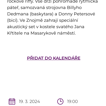
rockové riffy. Vše drží pohromadě rytmická
páteř, samozvaná strojovna Billyho
Dedmana (baskytara) a Donny Petersové
(bicí). Ve Znojmě zahrají speciální
akustický set v kostele svatého Jana
Křtitele na Masarykově náměstí.
PŘIDAT DO KALENDÁŘE
19. 3. 2024
19:00