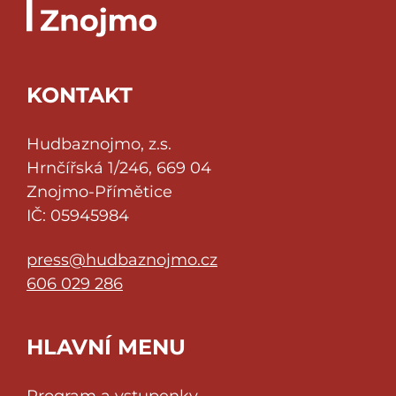
KONTAKT
Hudbaznojmo, z.s.
Hrnčířská 1/246, 669 04
Znojmo-Přímětice
IČ: 05945984
press@hudbaznojmo.cz
606 029 286
HLAVNÍ MENU