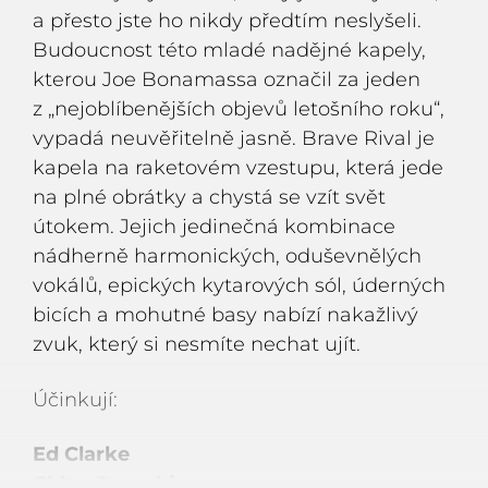
a přesto jste ho nikdy předtím neslyšeli.
Budoucnost této mladé nadějné kapely,
kterou Joe Bonamassa označil za jeden
z „nejoblíbenějších objevů letošního roku“,
vypadá neuvěřitelně jasně. Brave Rival je
kapela na raketovém vzestupu, která jede
na plné obrátky a chystá se vzít svět
útokem. Jejich jedinečná kombinace
nádherně harmonických, oduševnělých
vokálů, epických kytarových sól, úderných
bicích a mohutné basy nabízí nakažlivý
zvuk, který si nesmíte nechat ujít.
Účinkují:
Ed Clarke
Chloe Josephine