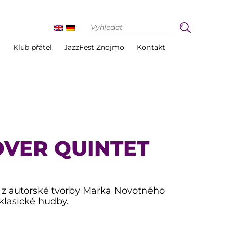
i
Klub přátel
JazzFest Znojmo
Kontakt
VER QUINTET
cí z autorské tvorby Marka Novotného
klasické hudby.