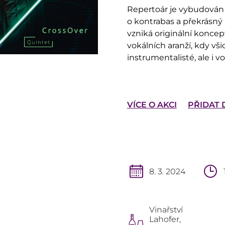
Repertoár je vybudován 
o kontrabas a překrásný
vzniká originální konce
vokálních aranží, kdy vš
instrumentalisté, ale i vo
VÍCE O AKCI
PŘIDAT
8. 3. 2024
Vinařství
Lahofer,