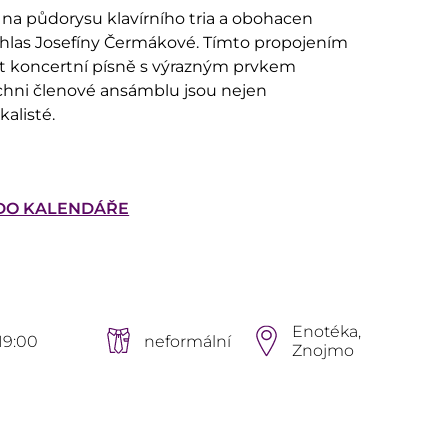
na půdorysu klavírního tria a obohacen
 hlas Josefíny Čermákové. Tímto propojením
pt koncertní písně s výrazným prvkem
ichni členové ansámblu jsou nejen
kalisté.
 DO KALENDÁŘE
Enotéka,
19:00
neformální
Znojmo