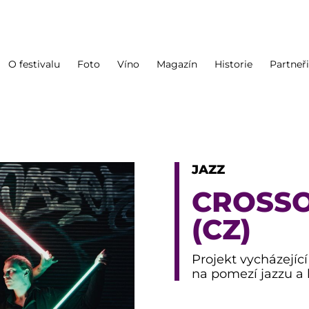
O festivalu
Foto
Víno
Magazín
Historie
Partneř
JAZZ
CROSSO
(CZ)
Projekt vycházejí
na pomezí jazzu a 