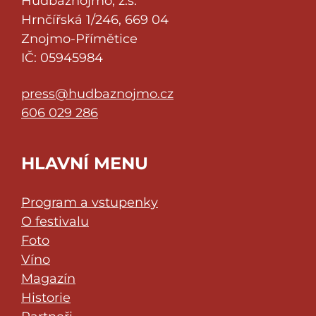
Hudbaznojmo, z.s.
Hrnčířská 1/246, 669 04
Znojmo-Přímětice
IČ: 05945984
press@hudbaznojmo.cz
606 029 286
HLAVNÍ MENU
Program a vstupenky
O festivalu
Foto
Víno
Magazín
Historie