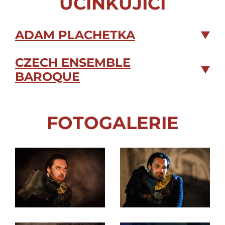
ÚČINKUJÍCÍ
ADAM PLACHETKA
CZECH ENSEMBLE
BAROQUE
FOTOGALERIE