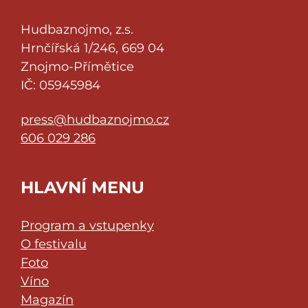
Hudbaznojmo, z.s.
Hrnčířská 1/246, 669 04
Znojmo-Přímětice
IČ: 05945984
press@hudbaznojmo.cz
606 029 286
HLAVNÍ MENU
Program a vstupenky
O festivalu
Foto
Víno
Magazín