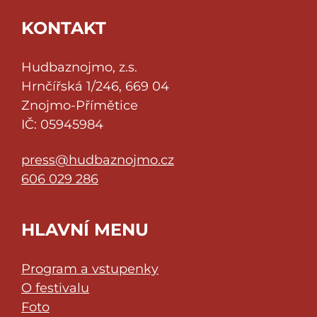
KONTAKT
Hudbaznojmo, z.s.
Hrnčířská 1/246, 669 04
Znojmo-Přímětice
IČ: 05945984
press@hudbaznojmo.cz
606 029 286
HLAVNÍ MENU
Program a vstupenky
O festivalu
Foto