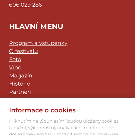
606 029 286
HLAVNÍ MENU
Program a vstupenky
O festivalu
Foto
Víno
Magazín
Historie
Partneři
Klub přátel
JazzFest Znojmo
Informace o cookies
Kontakt
Kliknutím na „Souhlasím“ budou uloženy cookies
funkční, výkonnostní, analytické i marketingové -
dokážeme vám tak umožnit pohodlné používání