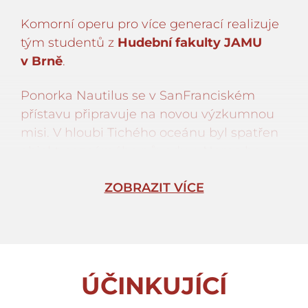
Komorní operu pro více generací realizuje
tým studentů z
Hudební fakulty JAMU
v Brně
.
Ponorka Nautilus se v SanFranciském
přístavu připravuje na novou výzkumnou
misi. V hloubi Tichého oceánu byl spatřen
objekt neznámého původu a Nemo ho
hodlá prozkoumat. Check-list ukazuje, že
ZOBRAZIT VÍCE
je Nautilus v pořádku. Posádka je
nastoupena, až na Salmu, učitelku
plavání… Konečně Salma přichází, nejen
pozdě, ale ještě si na vodítku vede
domácího mazlíčka, chobotnici Mantíka.
ÚČINKUJÍCÍ
Tak začíná příběh, který je volně inspirován
románem J.Verna 20.000 mil podmořem.