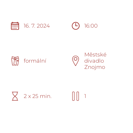
16. 7. 2024
16:00
Městské
formální
divadlo
Znojmo
2 x 25 min.
1