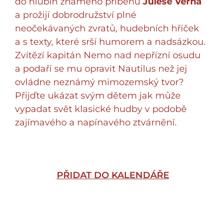
do hlubin známého příběhu
Julese Verna
a prožijí dobrodružství plné
neočekávaných zvratů, hudebních hříček
a s texty, které srší humorem a nadsázkou.
Zvítězí kapitán Nemo nad nepřízní osudu
a podaří se mu opravit Nautilus než jej
ovládne neznámý mimozemský tvor?
Přijďte ukázat svým dětem jak může
vypadat svět klasické hudby v podobě
zajímavého a napínavého ztvárnění.
PŘIDAT DO KALENDÁŘE