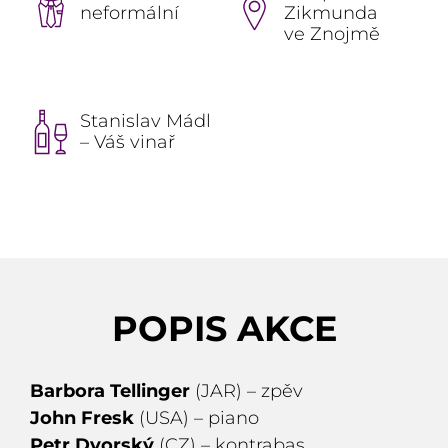
neformální
Zikmunda
ve Znojmě
Stanislav Mádl
– Váš vinař
POPIS AKCE
Barbora Tellinger
(JAR) – zpěv
John Fresk
(USA) – piano
Petr Dvorský
(CZ) – kontrabas