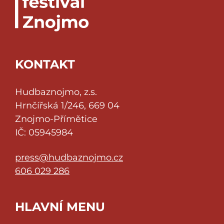
KONTAKT
Hudbaznojmo, z.s.
Hrnčířská 1/246, 669 04
Znojmo-Přímětice
IČ: 05945984
press@hudbaznojmo.cz
606 029 286
HLAVNÍ MENU