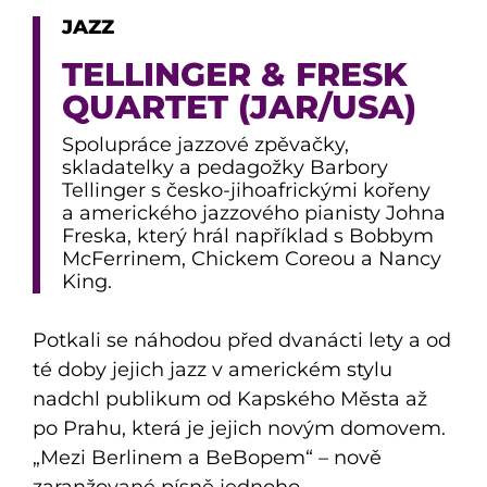
JAZZ
TELLINGER & FRESK
QUARTET (JAR/USA)
Spolupráce jazzové zpěvačky,
skladatelky a pedagožky Barbory
Tellinger s česko-jihoafrickými kořeny
a amerického jazzového pianisty Johna
Freska, který hrál například s Bobbym
McFerrinem, Chickem Coreou a Nancy
King.
Potkali se náhodou před dvanácti lety a od
té doby jejich jazz v americkém stylu
nadchl publikum od Kapského Města až
po Prahu, která je jejich novým domovem.
„Mezi Berlinem a BeBopem“ – nově
zaranžované písně jednoho