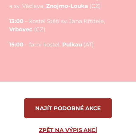
a sv. Václava,
Znojmo-Louka
(CZ)
13:00
– kostel Stětí sv. Jana Křtitele,
Vrbovec
(CZ)
15:00
– farní kostel,
Pulkau
(AT)
NAJÍT PODOBNÉ AKCE
ZPĚT NA VÝPIS AKCÍ