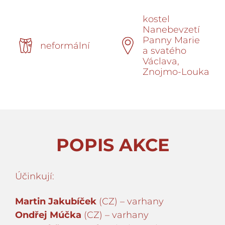
kostel
Nanebevzetí
Panny Marie
neformální
a svatého
Václava,
Znojmo-Louka
POPIS AKCE
Účinkují:
Martin Jakubíček
(CZ) – varhany
Ondřej Múčka
(CZ) – varhany