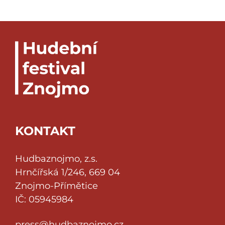
KONTAKT
Hudbaznojmo, z.s.
Hrnčířská 1/246, 669 04
Znojmo-Přímětice
IČ: 05945984
press@hudbaznojmo.cz