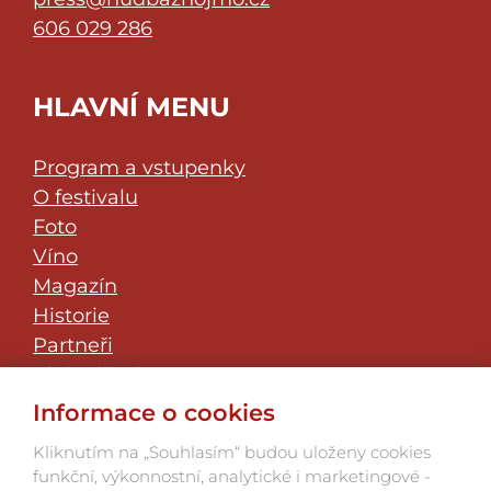
606 029 286
HLAVNÍ MENU
Program a vstupenky
O festivalu
Foto
Víno
Magazín
Historie
Partneři
Klub přátel
JazzFest Znojmo
Informace o cookies
Kontakt
Kliknutím na „Souhlasím“ budou uloženy cookies
funkční, výkonnostní, analytické i marketingové -