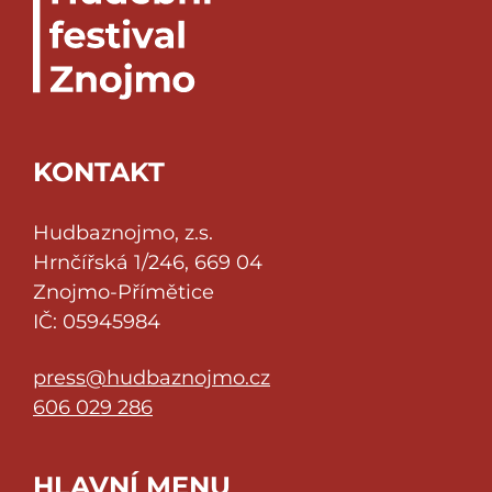
KONTAKT
Hudbaznojmo, z.s.
Hrnčířská 1/246, 669 04
Znojmo-Přímětice
IČ: 05945984
press@hudbaznojmo.cz
606 029 286
HLAVNÍ MENU