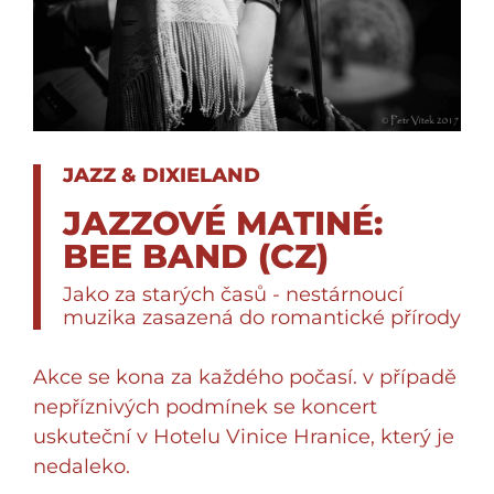
JAZZ & DIXIELAND
JAZZOVÉ MATINÉ:
BEE BAND (CZ)
Jako za starých časů - nestárnoucí
muzika zasazená do romantické přírody
Akce se kona za každého počasí. v případě
nepříznivých podmínek se koncert
uskuteční v Hotelu Vinice Hranice, který je
nedaleko.