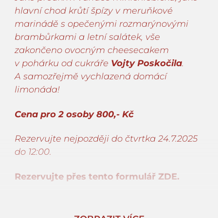
hlavní chod krůtí špízy v meruňkové
marinádě s opečenými rozmarýnovými
brambůrkami a letní salátek, vše
zakončeno ovocným cheesecakem
v pohárku od cukráře
Vojty Poskočila
.
A samozřejmě vychlazená domácí
limonáda!
Cena pro 2 osoby 800,- Kč
Rezervujte nejpozději do čtvrtka 24.7.2025
do 12:00.
Rezervujte přes tento formulář ZDE.