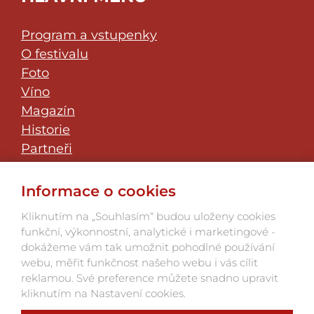
Program a vstupenky
O festivalu
Foto
Víno
Magazín
Historie
Partneři
Klub přátel
JazzFest Znojmo
Informace o cookies
Kontakt
Kliknutím na „Souhlasím“ budou uloženy cookies
funkční, výkonnostní, analytické i marketingové -
dokážeme vám tak umožnit pohodlné používání
webu, měřit funkčnost našeho webu i vás cílit
reklamou. Své preference můžete snadno upravit
kliknutím na Nastavení cookies.