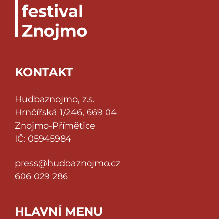
KONTAKT
Hudbaznojmo, z.s.
Hrnčířská 1/246, 669 04
Znojmo-Přímětice
IČ: 05945984
press@hudbaznojmo.cz
606 029 286
HLAVNÍ MENU