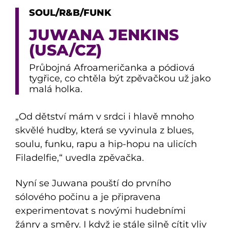
SOUL/R&B/FUNK
JUWANA JENKINS
(USA/CZ)
Průbojná Afroameričanka a pódiová
tygřice, co chtěla být zpěvačkou už jako
malá holka.
„Od dětství mám v srdci i hlavě mnoho
skvělé hudby, která se vyvinula z blues,
soulu, funku, rapu a hip-hopu na ulicích
Filadelfie,“ uvedla zpěvačka.
Nyní se Juwana pouští do prvního
sólového počinu a je připravena
experimentovat s novými hudebními
žánry a směry. I když je stále silně cítit vliv