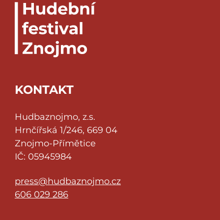
KONTAKT
Hudbaznojmo, z.s.
Hrnčířská 1/246, 669 04
Znojmo-Přímětice
IČ: 05945984
press@hudbaznojmo.cz
606 029 286