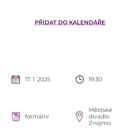
PŘIDAT DO KALENDÁŘE
17. 1. 2025
19:30
Městské
formální
divadlo
Znojmo