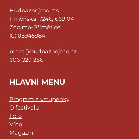
Hudbaznojmo, z.s.
Hrnčířská 1/246, 669 04
Znojmo-Přímětice
IČ: 05945984
press@hudbaznojmo.cz
606 029 286
HLAVNÍ MENU
Program a vstupenky
O festivalu
Foto
Víno
Magazín