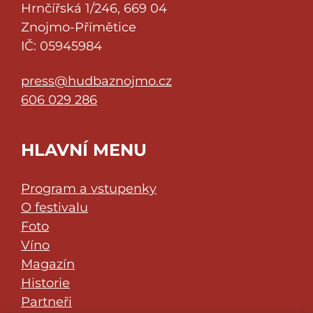
Hrnčířská 1/246, 669 04
Znojmo-Přímětice
IČ: 05945984
press@hudbaznojmo.cz
606 029 286
HLAVNÍ MENU
Program a vstupenky
O festivalu
Foto
Víno
Magazín
Historie
Partneři