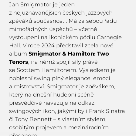
Jan Smigmator je jeden
z nejuznávanějších českých jazzových
zpěváků současnosti. Má za sebou řadu
mimořádných úspěchů – včetně
vystoupení na ikonickém pódiu Carnegie
Hall. V roce 2024 představil zcela nové
album
Smigmator & Hamilton: Two
Tenors
, na němž spojil síly právě
se Scottem Hamiltonem. Výsledkem je
noblesní swing plný elegance, emocí
a mistrovství. Smigmator je zpěvákem,
který na dnešní hudební scéně
přesvědčivě navazuje na odkaz
swingových ikon, jakými byli Frank Sinatra
či Tony Bennett – s vlastním stylem,
osobitým projevem a mezinárodním
přesahem.