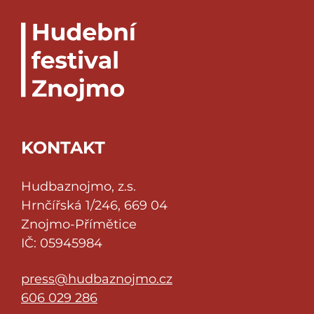
Tomáš Baroš
– kontrabas
Jan Andr
– Hammondovy varhany
hosté:
Big Bang ZUŠ Znojmo
pod vedením Radka Svobody
KONTAKT
Hudbaznojmo, z.s.
Hrnčířská 1/246, 669 04
Znojmo-Přímětice
IČ: 05945984
press@hudbaznojmo.cz
606 029 286