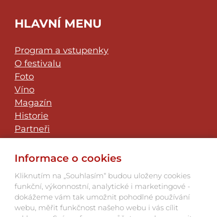
HLAVNÍ MENU
Program a vstupenky
O festivalu
Foto
Víno
Magazín
Historie
Partneři
Klub přátel
JazzFest Znojmo
Informace o cookies
Kontakt
Kliknutím na „Souhlasím“ budou uloženy cookies
funkční, výkonnostní, analytické i marketingové -
dokážeme vám tak umožnit pohodlné používání
webu, měřit funkčnost našeho webu i vás cílit