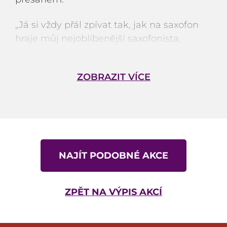
„Já si vždy přál zpívat tak, jak na saxofon
hraje můj nejoblíbenější saxofonista,
geniální muzikant se srdcem na dlani,
pravověrný swingař Scott Hamilton. A opět
ZOBRAZIT VÍCE
se potvrzuje jediné – věří-li člověk v sebe
a ve své sny, úspěch je nevyhnutelný,” říká
brzy čtyřicetiletý umělec, který už nyní
patří mezi špičku nejen u nás, ale také
v Evropě.
NAJÍT PODOBNÉ AKCE
Účinkující:
Jan Smigmator
– zpěv
ZPĚT NA VÝPIS AKCÍ
Scott Hamilton
– tenor saxofon
Mikuláš Pokorný
– piano
Marek Urbánek
– bicí