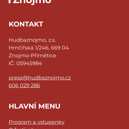
KONTAKT
Hudbaznojmo, z.s.
Hrnčířská 1/246, 669 04
Znojmo-Přímětice
IČ: 05945984
press@hudbaznojmo.cz
606 029 286
HLAVNÍ MENU
Program a vstupenky