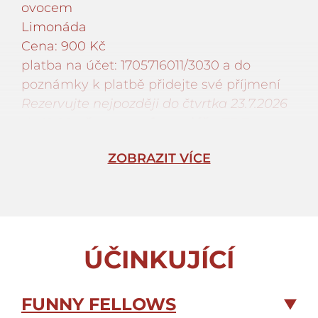
ovocem
Limonáda
Cena: 900 Kč
platba na účet: 1705716011/3030 a do
poznámky k platbě přidejte své příjmení
Rezervujte nejpozději do čtvrtka 23.7.2026
do 12:00
přes tento formulář – ZDE.
ZOBRAZIT VÍCE
ÚČINKUJÍCÍ
FUNNY FELLOWS