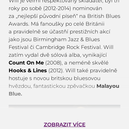
Will je velmi respektovaný skladatel, byl tři
roky po sobě (2012-2014) nominován
za „nejlepší původní píseň“ na British Blues
Awards. Má fanoušky po celé Británii
a pravidelně se účastňí prestižních akcí
jako jsou Birmingham Jazz & Blues
Festival či Cambridge Rock Festival. Will
zatím vydal dvě sólová alba, vynikající
Count On Me
(2008), a neméně skvělé
Hooks & Lines
(2012). Will také pravidelně
hostuje s novou britskou bluesovou
hvězdou, fantastickou zpěvačkou
Malayou
Blue.
ZOBRAZIT VÍCE