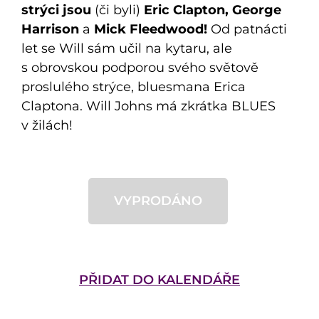
strýci jsou
(či byli)
Eric Clapton, George
Harrison
a
Mick Fleedwood!
Od patnácti
let se Will sám učil na kytaru, ale
s obrovskou podporou svého světově
proslulého strýce, bluesmana Erica
Claptona. Will Johns má zkrátka BLUES
v žilách!
VYPRODÁNO
PŘIDAT DO KALENDÁŘE