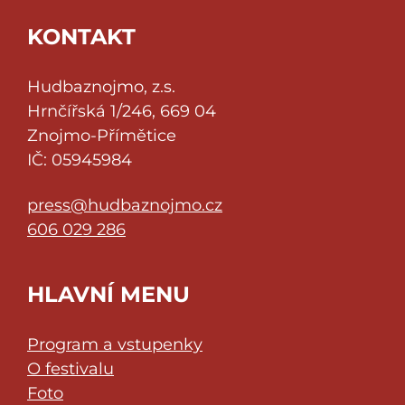
KONTAKT
Hudbaznojmo, z.s.
Hrnčířská 1/246, 669 04
Znojmo-Přímětice
IČ: 05945984
press@hudbaznojmo.cz
606 029 286
HLAVNÍ MENU
Program a vstupenky
O festivalu
Foto