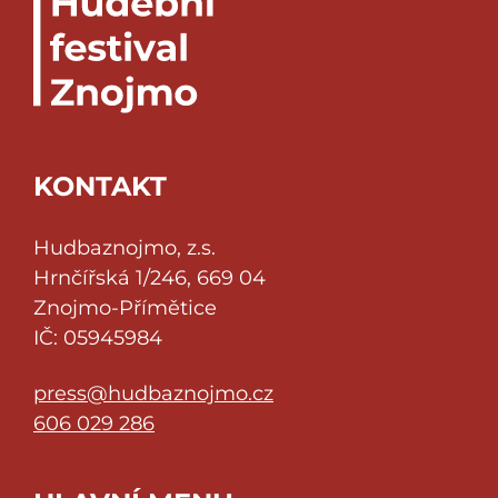
KONTAKT
Hudbaznojmo, z.s.
Hrnčířská 1/246, 669 04
Znojmo-Přímětice
IČ: 05945984
press@hudbaznojmo.cz
606 029 286