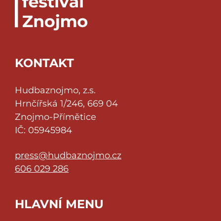
KONTAKT
Hudbaznojmo, z.s.
Hrnčířská 1/246, 669 04
Znojmo-Přímětice
IČ: 05945984
press@hudbaznojmo.cz
606 029 286
HLAVNÍ MENU