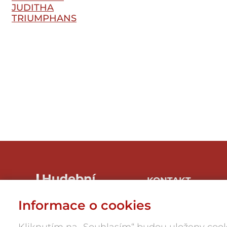
JUDITHA
TRIUMPHANS
V PRAZE
KONTAKT
Hudbaznojmo, z.s.
Informace o cookies
Hrnčířská 1/246, 669 04
Znojmo-Přímětice