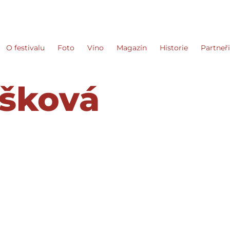
O festivalu
Foto
Víno
Magazín
Historie
Partneř
šková