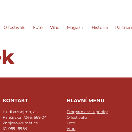
O festivalu
Foto
Víno
Magazín
Historie
Partneř
ek
KONTAKT
HLAVNÍ MENU
Hudbaznojmo, z.s.
Program a vstupenky
Hrnčířská 1/246, 669 04
O festivalu
Znojmo-Přímětice
Foto
IČ: 05945984
Víno