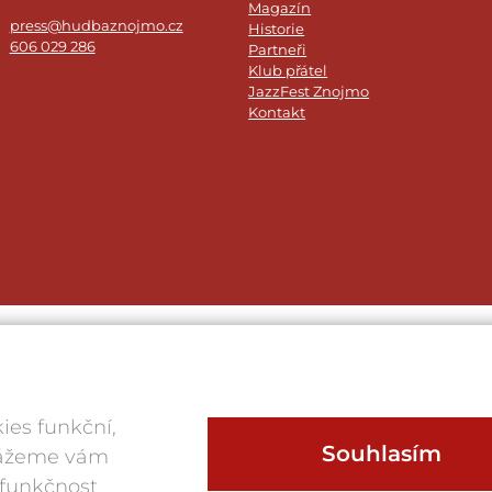
Magazín
press@hudbaznojmo.cz
Historie
606 029 286
Partneři
Klub přátel
JazzFest Znojmo
Kontakt
ies funkční,
Souhlasím
okážeme vám
 funkčnost