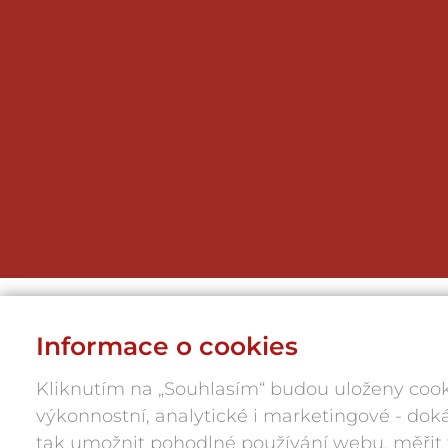
KONCERT: IVO
KAHÁNEK
Informace o cookies
Kliknutím na „Souhlasím“ budou uloženy cook
výkonnostní, analytické i marketingové - d
tak umožnit pohodlné používání webu, měřit