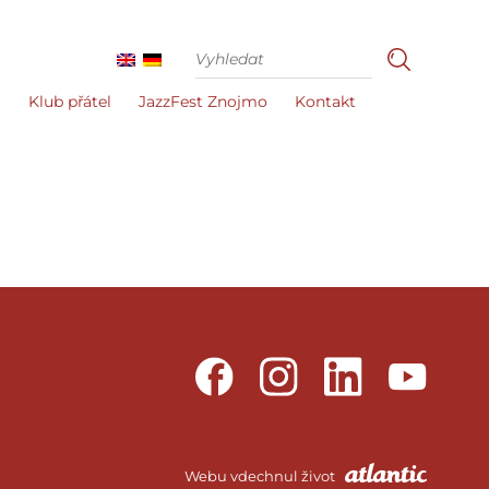
i
Klub přátel
JazzFest Znojmo
Kontakt
Webu vdechnul život