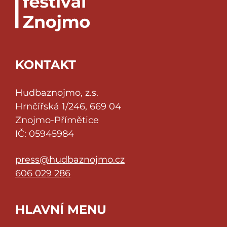
KONTAKT
Hudbaznojmo, z.s.
Hrnčířská 1/246, 669 04
Znojmo-Přímětice
IČ: 05945984
press@hudbaznojmo.cz
606 029 286
HLAVNÍ MENU