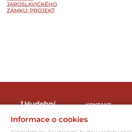
JAROSLAVICKÉHO
ZÁMKU: PROJEKT
METASTASIO
KONTAKT
Hudbaznojmo, z.s.
Informace o cookies
Hrnčířská 1/246, 669 04
Znojmo-Přímětice