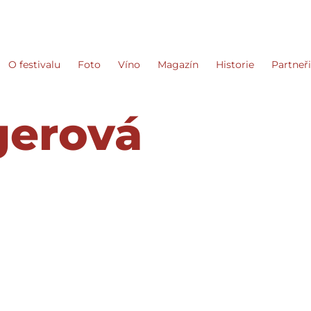
O festivalu
Foto
Víno
Magazín
Historie
Partneř
gerová