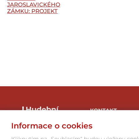
JAROSLAVICKÉHO
ZÁMKU: PROJEKT
METASTASIO
KONTAKT
Hudbaznojmo, z.s.
Informace o cookies
Hrnčířská 1/246, 669 04
Znojmo-Přímětice