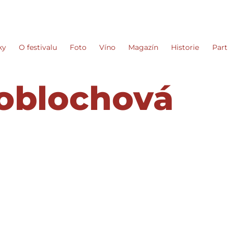
ky
O festivalu
Foto
Víno
Magazín
Historie
Part
oblochová