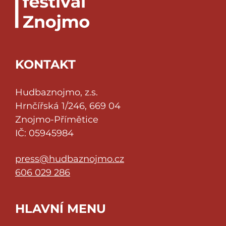
KONTAKT
Hudbaznojmo, z.s.
Hrnčířská 1/246, 669 04
Znojmo-Přímětice
IČ: 05945984
press@hudbaznojmo.cz
606 029 286
HLAVNÍ MENU