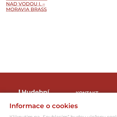
NAD VODOU I. –
MORAVIA BRASS
BAND
KONTAKT
Hudbaznojmo, z.s.
Informace o cookies
Hrnčířská 1/246, 669 04
Znojmo-Přímětice