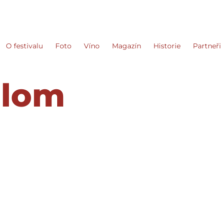
O festivalu
Foto
Víno
Magazín
Historie
Partneř
 lom