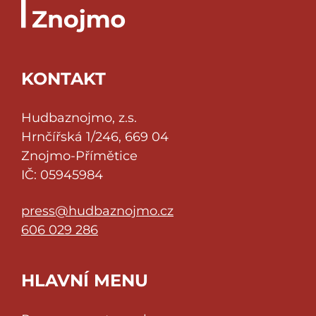
KONTAKT
Hudbaznojmo, z.s.
Hrnčířská 1/246, 669 04
Znojmo-Přímětice
IČ: 05945984
press@hudbaznojmo.cz
606 029 286
HLAVNÍ MENU