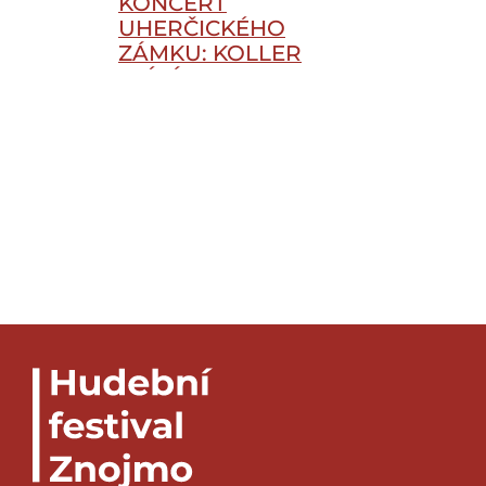
KONCERT
UHERČICKÉHO
ZÁMKU: KOLLER
ZPÍVÁ KRYLA